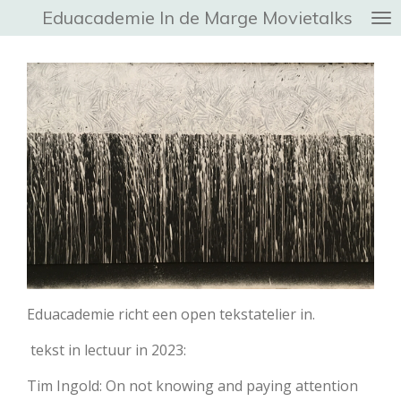
Eduacademie In de Marge
Movietalks
Ga
direct
naar
de
hoofdinhoud
Eduacademie richt een open tekstatelier in.
tekst in lectuur in 2023:
Tim Ingold: On not knowing and paying attention