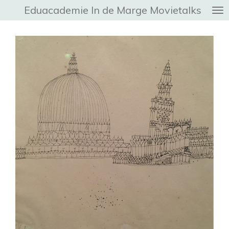
Eduacademie In de Marge
Movietalks
Ga
direct
naar
de
hoofdinhoud